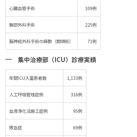
心臓血管手術
109例
胸部外科手術
225例
脳神経外科手術の麻酔（開頭術）
71例
集中治療部（ICU）診療実績
年間ICU入室患者数
1,133例
人工呼吸管理症例
316例
血液浄化法施工症例
95例
敗血症
69例