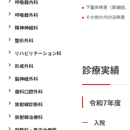
呼吸器内科
下垂体疾患（尿崩症、
呼吸器外科
その他の内分泌疾患
精神神経科
整形外科
リハビリテーション科
形成外科
診療実績
脳神経外科
歯科口腔外科
令和7年度
放射線診断科
放射線治療科
入院
麻酔科・集中治療部