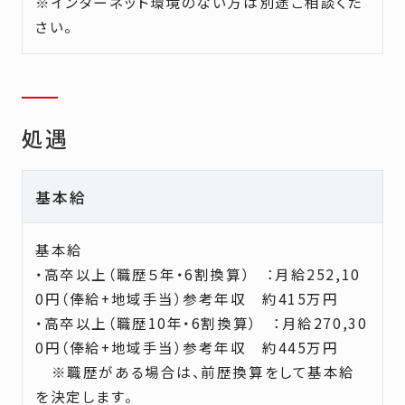
※インターネット環境のない方は別途ご相談くだ
さい。
処遇
基本給
基本給
・高卒以上（職歴５年・
6
割換算） ：月給
252,10
0
円（俸給
+
地域手当）参考年収 約
415
万円
・高卒以上（職歴
10
年・
6
割換算） ：月給
270,30
0
円（俸給
+
地域手当）参考年収 約
445
万円
※職歴がある場合は、前歴換算をして基本給
を決定します。