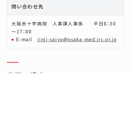
問い合わせ先
大阪赤十字病院 人事課人事係 平日
8
：
30
～
17
：
00
E-mail
jinji-saiyo@osaka-med.jrc.or.jp
書類の提出
応募書類について
応募書類はこちらからご提出ください。
応募書類アップロードフォームへ移動